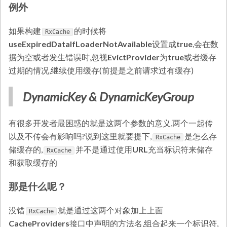
例外
如果构建
的时候将
RxCache
useExpiredDataIfLoaderNotAvailable
设置成
true
,会在数
据为空或者发生错误时,忽视
EvictProvider
为
true
或者缓存
过期的情况,继续使用缓存(前提是之前请求过有缓存)
DynamicKey & DynamicKeyGroup
有很多开发者最困惑的就是这两个参数的意义,两个一起传
以及不传会有影响吗?说到这里就要提下,
是怎么存
RxCache
储缓存的,
并不是通过使用
URL
充当标识符来储存
RxCache
和获取缓存的
那是什么呢？
没错
就是通过这两个对象加上上面
RxCache
CacheProviders
接口中声明的方法名,组合起来一个标识符,