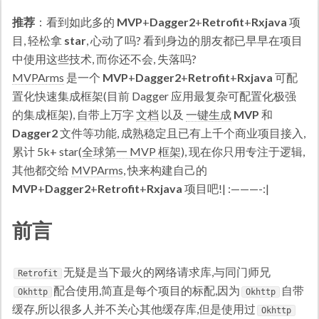
推荐
：看到如此多的
MVP
+
Dagger2
+
Retrofit
+
Rxjava
项
目, 轻松拿
star
, 心动了吗? 看到身边的朋友都已早早在项目
中使用这些技术, 而你还不会, 失落吗?
MVPArms
是一个
MVP
+
Dagger2
+
Retrofit
+
Rxjava
可配
置化快速集成框架(目前 Dagger 应用最复杂可配置化极强
的集成框架), 自带上万字
文档
以及
一键生成
MVP
和
Dagger2
文件等功能, 成熟稳定且已有上千个商业项目接入,
累计 5k+ star(
全球第一 MVP 框架
), 现在你只用专注于逻辑,
其他都交给
MVPArms
, 快来构建自己的
MVP
+
Dagger2
+
Retrofit
+
Rxjava
项目吧!| :———-:|
前言
无疑是当下最火的网络请求库,与同门师兄
Retrofit
配合使用,简直是每个项目的标配,因为
自带
Okhttp
Okhttp
缓存,所以很多人并不关心其他缓存库,但是使用过
Okhttp