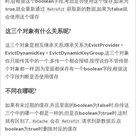
时,会根据这个
boolean
字段,考虑是否使用这个缓存,如果为
true
,就会重新通过
获取新的数据,如果为
false
就
Retrofit
会使用这个缓存
这三个对象有什么关系呢?
这三个对象是相互继承关系,继承关系为
EvictProvider
<
EvictDynamicKey
<
EvictDynamicKeyGroup
,这三个对象
你只能传其中的一个,多传一个都会报错,按理说你不管传那
个对象都一样,因为里面都保存有一个
boolean
字段,根据这
个字段判断是否使用缓存
不同在哪呢?
如果有未过期的缓存,并且里面的
boolean
为
false
时,你传这
三个中的哪一个都是一样的,但是在
boolean
为
true
时,这时
就有区别了,
会在
请求到新数据后,在
RxCache
Retrofit
boolean
为
true
时删除对应的缓存