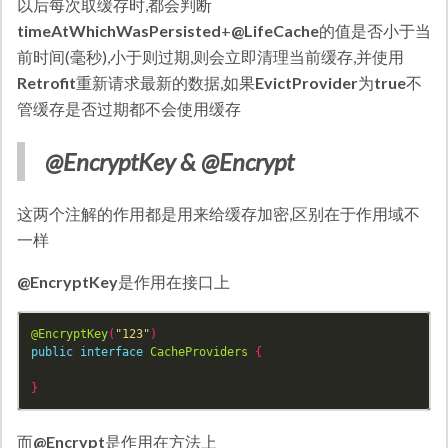
以后每次取缓存时,都会判断
timeAtWhichWasPersisted
+
@LifeCache
的值是否小于当
前时间(毫秒),小于则过期,则会立即清理当前缓存,并使用
Retrofit
重新请求最新的数据,如果
EvictProvider
为
true
不
管缓存是否过期都不会使用缓存
@EncryptKey & @Encrypt
这两个注解的作用都是用来给缓存加密,区别在于作用域不
一样
@EncryptKey
是作用在接口上
@EncryptKey
(
"123"
)
public
interface
CacheProviders
{
}
而
@Encrypt
是作用在方法上