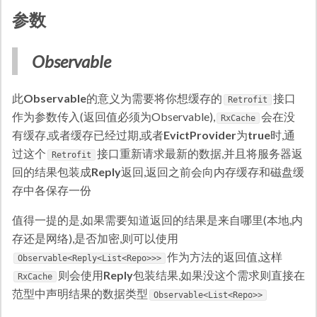
参数
Observable
此
Observable
的意义为需要将你想缓存的
接口
Retrofit
作为参数传入(返回值必须为Observable),
会在没
RxCache
有缓存,或者缓存已经过期,或者
EvictProvider
为
true
时,通
过这个
接口重新请求最新的数据,并且将服务器返
Retrofit
回的结果包装成
Reply
返回,返回之前会向内存缓存和磁盘缓
存中各保存一份
值得一提的是,如果需要知道返回的结果是来自哪里(本地,内
存还是网络),是否加密,则可以使用
作为方法的返回值,这样
Observable<Reply<List<Repo>>>
则会使用
Reply
包装结果,如果没这个需求则直接在
RxCache
范型中声明结果的数据类型
Observable<List<Repo>>