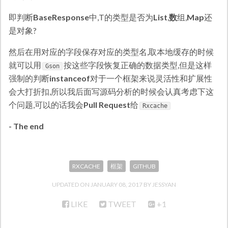
即判断
BaseResponse
中,T的类型是否为
List
,
数
组,
Map
还
是对象?
然后在用对应的字段保存对应的类型名,取本地缓存的时候
就可以用
按这些字段恢复正确的数据类型,但是这样
Gson
强制的判断
instanceof
对于一个框架来说灵活性和扩展性
会大打折扣,所以我后面写源码分析的时候会认真考虑下这
个问题,可以的话我会
Pull Request
给
Rxcache
- The end
RXCACHE
框架
GITHUB
UPDATED ON
JANUARY 08, 2017
JESSYAN
LIKE
TWEET
+1