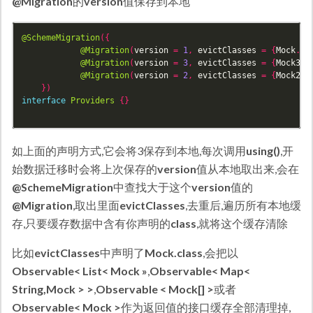
@Migration
的
version
值保存到本地
@SchemeMigration
({
@Migration
(
version
=
1
,
evictClasses
=
{
Mock
.
cl
@Migration
(
version
=
3
,
evictClasses
=
{
Mock3
.
c
@Migration
(
version
=
2
,
evictClasses
=
{
Mock2
.
c
})
interface
Providers
{}
如上面的声明方式,它会将3保存到本地,每次调用
using()
,开
始数据迁移时会将上次保存的
version
值从本地取出来,会在
@SchemeMigration
中查找大于这个
version
值的
@Migration
,取出里面
evictClasses
,去重后,遍历所有本地缓
存,只要缓存数据中含有你声明的
class
,就将这个缓存清除
比如
evictClasses
中声明了
Mock.class
,会把以
Observable< List< Mock »
,
Observable< Map<
String,Mock > >
,
Observable < Mock[] >
或者
Observable< Mock >
作为返回值的接口缓存全部清理掉,