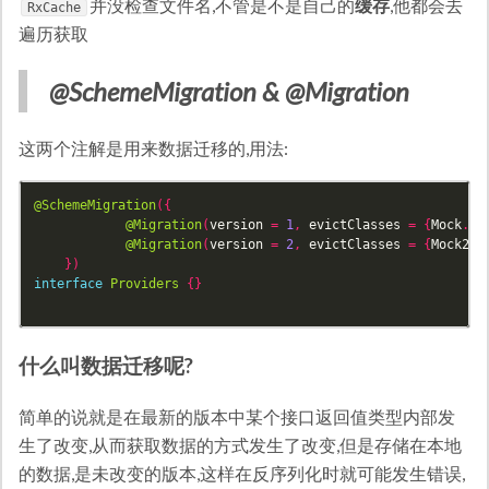
并没检查文件名,不管是不是自己的
缓存
,他都会去
RxCache
遍历获取
@SchemeMigration & @Migration
这两个注解是用来数据迁移的,用法:
@SchemeMigration
({
@Migration
(
version
=
1
,
evictClasses
=
{
Mock
.
cl
@Migration
(
version
=
2
,
evictClasses
=
{
Mock2
.
c
})
interface
Providers
{}
什么叫数据迁移呢?
简单的说就是在最新的版本中某个接口返回值类型内部发
生了改变,从而获取数据的方式发生了改变,但是存储在本地
的数据,是未改变的版本,这样在反序列化时就可能发生错误,