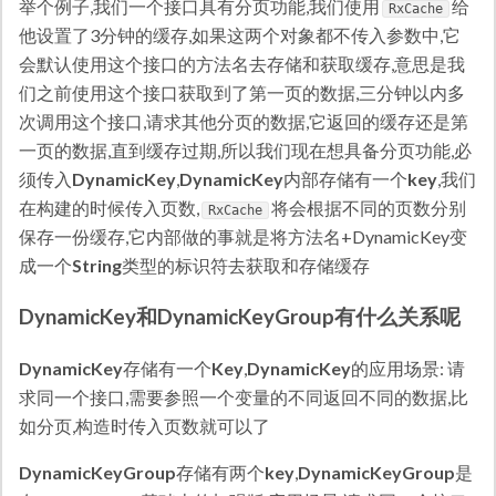
举个例子,我们一个接口具有分页功能,我们使用
给
RxCache
他设置了3分钟的缓存,如果这两个对象都不传入参数中,它
会默认使用这个接口的方法名去存储和获取缓存,意思是我
们之前使用这个接口获取到了第一页的数据,三分钟以内多
次调用这个接口,请求其他分页的数据,它返回的缓存还是第
一页的数据,直到缓存过期,所以我们现在想具备分页功能,必
须传入
DynamicKey
,
DynamicKey
内部存储有一个
key
,我们
在构建的时候传入页数,
将会根据不同的页数分别
RxCache
保存一份缓存,它内部做的事就是将方法名+DynamicKey变
成一个
String
类型的标识符去获取和存储缓存
DynamicKey和DynamicKeyGroup有什么关系呢
DynamicKey
存储有一个
Key
,
DynamicKey
的应用场景: 请
求同一个接口,需要参照一个变量的不同返回不同的数据,比
如分页,构造时传入页数就可以了
DynamicKeyGroup
存储有两个
key
,
DynamicKeyGroup
是