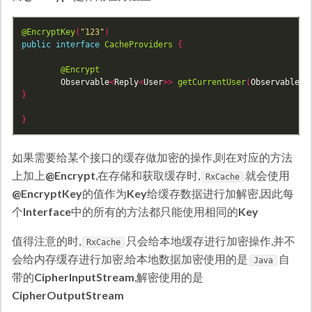
@EncryptKey
(
"123"
)
public
interface
CacheProviders
{
@Encrypt
Observable
<
Reply
<
User
>>
getCurrentUser
(
Observable
<
U
}
}
如果需要给某个接口的缓存做加密的操作,则在对应的方法
上加上
@Encrypt
,在存储和获取缓存时,
就会使用
RxCache
@EncryptKey
的值作为
Key
给缓存数据进行加解密,因此每
个
Interface
中的所有的方法都只能使用相同的
Key
值得注意的时,
只会给本地缓存进行加密操作,并不
RxCache
会给内存缓存进行加密,给本地数据加密使用的是
自
Java
带的
CipherInputStream
,解密使用的是
CipherOutputStream