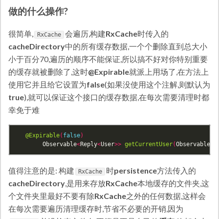
做的什么操作?
很简单,
会遍历,构建
RxCache
时传入的
RxCache
cacheDirectory
中的所有缓存数据,一个个删除直到总大小
小于百分70,遍历的顺序不能保证,所以搞不好对你特别重要
的缓存就被删除了,这时
@Expirable
就派上用场了,在方法上
使用它并且给它设置为
false
(如果没使用这个注解,则默认为
true
),就可以保证这个接口的缓存数据,在每次需要清理时都
幸免于难
@Expirable
(
false
)
Observable
<
Reply
<
User
>>
getCurrentUser
(
Observable
<
U
值得注意的是: 构建
时
persistence
方法传入的
RxCache
cacheDirectory
,是用来存放
RxCache
本地缓存的文件夹,这
个文件夹里最好不要有除
RxCache
之外的任何数据,这样会
在每次需要遍历清理缓存时,节省不必要的开销,因为