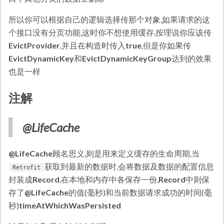
所以你可以根据自己的逻辑选择传那个对象,如果请求的这
个接口没有分页功能,这时你不想使用缓存,按理说你应该传
EvictProvider
,并且在构造时传入
true
,但是你如果传
EvictDynamicKey
和
EvictDynamicKeyGroup
达到的效果
也是一样
注解
@LifeCache
@LifeCache
顾名思义,则是用来定义缓存的生命周期,当
获取到最新的数据时,会将数据及数据的配置信息
Retrofit
封装成
Record
,在本地和内存中各保存一份,
Record
中则保
存了
@LifeCache
的值(毫秒)和当前数据请求成功的时间(毫
秒)
timeAtWhichWasPersisted