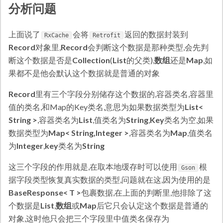
分析问题
上面说了
会将
返回的数据封装到
RxCache
Retrofit
Record
对象里,
Record
会判断这个数据是那种类型,会先判
断这个数据是否是
Collection
(
List
的父类),
数组
还是
Map
,如
果都不是他会默认这个数据就是普通的对象
Record
里有三个字段分别储存这个数据的,容器类名,容器里
值的类名,和Map的Key类名,意思为如果数据类型为
List<
String >
,容器类名为
List
,值类名为
String
,
Key
类名为空,如果
数据类型为
Map< String,Integer >
,容器类名为
Map
,值类名
为
Integer
,
key
类名为
String
这三个字段的作用就是,在取本地缓存时可以使用
根
Gson
据字段类型恢复真实数据的类型,问题就在这,因为使用的是
BaseResponse< T >
包裹数据,在上面的判断里,他排除了这
个数据是
List
,
数组
或
Map
后它只会认定这个数据是普通的
对象,这时他只会把三个字段里中值类名保存为