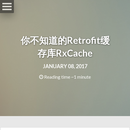
你不知道的Retrofit缓
存库RxCache
JANUARY 08, 2017
Reading time ~1 minute