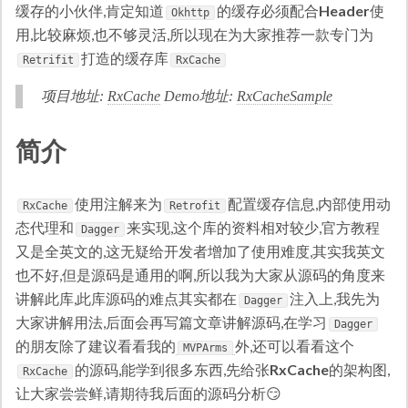
缓存的小伙伴,肯定知道
的缓存必须配合
Header
使
Okhttp
用,比较麻烦,也不够灵活,所以现在为大家推荐一款专门为
打造的缓存库
Retrifit
RxCache
项目地址:
RxCache
Demo地址:
RxCacheSample
简介
使用注解来为
配置缓存信息,内部使用动
RxCache
Retrofit
态代理和
来实现,这个库的资料相对较少,官方教程
Dagger
又是全英文的,这无疑给开发者增加了使用难度,其实我英文
也不好,但是源码是通用的啊,所以我为大家从源码的角度来
讲解此库,此库源码的难点其实都在
注入上,我先为
Dagger
大家讲解用法,后面会再写篇文章讲解源码,在学习
Dagger
的朋友除了建议看看我的
外,还可以看看这个
MVPArms
的源码,能学到很多东西,先给张
RxCache
的架构图,
RxCache
让大家尝尝鲜,请期待我后面的源码分析😏