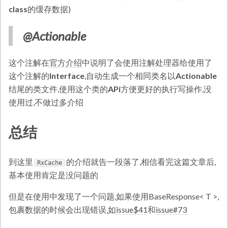
class
的缓存数据)
@Actionable
这个注解在
官方介绍
中说明了会使用注解处理器给使用了
这个注解的
Interface
,自动生成一个相同类名以
Actionable
结尾的类文件,使用这个类的
APi
方便更好的执行写操作,没
使用过,不做过多介绍
总结
到这里
的介绍就告一段落了,相信看完这篇文章后,
RxCache
基本使用肯定是没问题的
但是在使用中发现了一个问题,如果使用BaseResponse< T >,
包裹数据的时候会出现错误,如
issue$41
和
issue#73