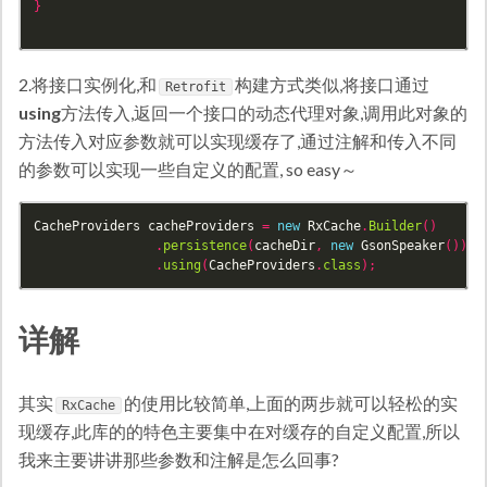
}
2.将接口实例化,和
构建方式类似,将接口通过
Retrofit
using
方法传入,返回一个接口的动态代理对象,调用此对象的
方法传入对应参数就可以实现缓存了,通过注解和传入不同
的参数可以实现一些自定义的配置, so easy～
CacheProviders
cacheProviders
=
new
RxCache
.
Builder
()
.
persistence
(
cacheDir
,
new
GsonSpeaker
())
.
using
(
CacheProviders
.
class
);
详解
其实
的使用比较简单,上面的两步就可以轻松的实
RxCache
现缓存,此库的的特色主要集中在对缓存的自定义配置,所以
我来主要讲讲那些参数和注解是怎么回事?