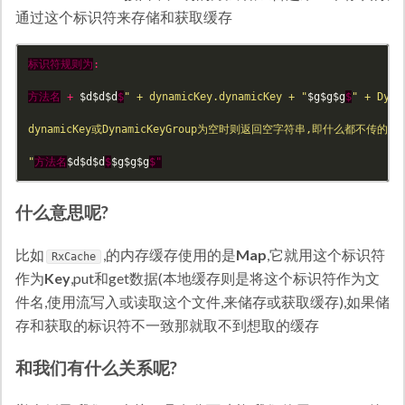
通过这个标识符来存储和获取缓存
标识符规则为
:
方法名
+
$d$d$d
$
" + dynamicKey.dynamicKey + "
$g$g$g
$
" + Dyna
dynamicKey或DynamicKeyGroup为空时则返回空字符串,即什么都不传的标识
"
方法名
$d$d$d
$
$g$g$g
$"
什么意思呢?
比如
,的内存缓存使用的是
Map
,它就用这个标识符
RxCache
作为
Key
,put和get数据(本地缓存则是将这个标识符作为文
件名,使用流写入或读取这个文件,来储存或获取缓存),如果储
存和获取的标识符不一致那就取不到想取的缓存
和我们有什么关系呢?