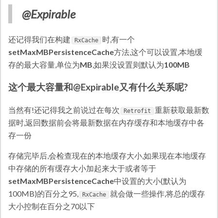
@Expirable
还记得我们在构建
时,有一个
RxCache
setMaxMBPersistenceCache
方法,这个可以设置,本地缓
存的最大容量,单位为
MB
,如果没设置则默认为
100MB
这个最大容量和@Expirable又有什么关系呢?
当然有!还记得我之前说过在每次
重新获取最新数
Retrofit
据时,返回数据前会将最新数据在内存缓存和本地缓存中各
存一份
存储完毕后,会检查现在的本地缓存大小,如果现在本地缓存
中存储的所有缓存大小加起来大于或者等于
setMaxMBPersistenceCache
中设置的大小(默认为
100MB)的百分之95,
就会做一些操作,将总的缓存
RxCache
大小控制在百分之70以下