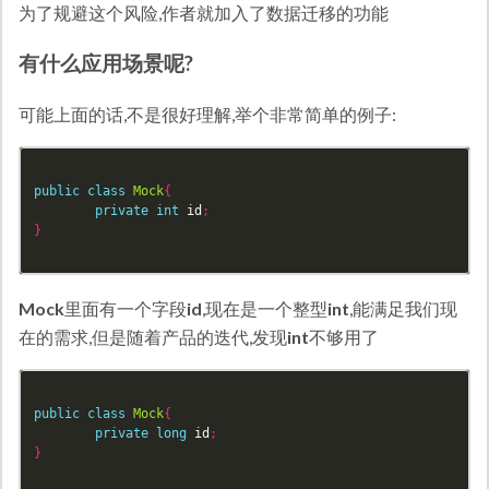
为了规避这个风险,作者就加入了数据迁移的功能
有什么应用场景呢?
可能上面的话,不是很好理解,举个非常简单的例子:
public
class
Mock
{
private
int
id
;
}
Mock
里面有一个字段
id
,现在是一个整型
int
,能满足我们现
在的需求,但是随着产品的迭代,发现
int
不够用了
public
class
Mock
{
private
long
id
;
}