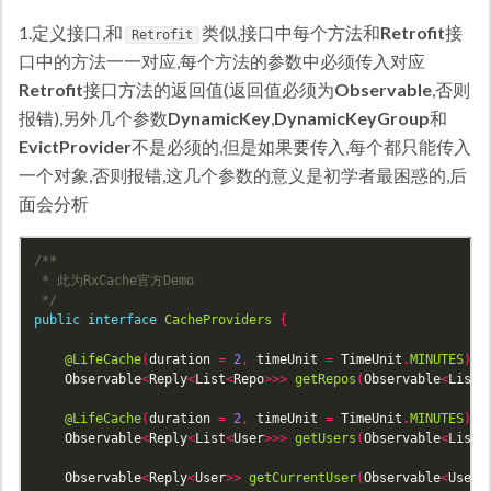
1.定义接口,和
类似,接口中每个方法和
Retrofit
接
Retrofit
口中的方法一一对应,每个方法的参数中必须传入对应
Retrofit
接口方法的返回值(返回值必须为
Observable
,否则
报错),另外几个参数
DynamicKey
,
DynamicKeyGroup
和
EvictProvider
不是必须的,但是如果要传入,每个都只能传入
一个对象,否则报错,这几个参数的意义是初学者最困惑的,后
面会分析
/**

 * 此为RxCache官方Demo

 */
public
interface
CacheProviders
{
@LifeCache
(
duration
=
2
,
timeUnit
=
TimeUnit
.
MINUTES
)
Observable
<
Reply
<
List
<
Repo
>>>
getRepos
(
Observable
<
List
<
@LifeCache
(
duration
=
2
,
timeUnit
=
TimeUnit
.
MINUTES
)
Observable
<
Reply
<
List
<
User
>>>
getUsers
(
Observable
<
List
<
Observable
<
Reply
<
User
>>
getCurrentUser
(
Observable
<
User
>