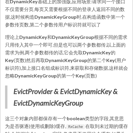
在
DynamicKey
基础上的加强版,应用场景:请求同一个接口
不仅需要分页,每页又需要根据不同的登录人返回不同的数
据,这时候构造
DynamicKeyGroup
时,在构造函数中第一个
参数传页数,第二个参数传用户标识符就可以了
理论上
DynamicKey
和
DynamicKeyGroup
根据不同的需求
只用传入其中一个即可,但是也可以两个参数都传,以上面的
需求为例,两个参数都传的话,它会先取
DynamicKey
的
Key
(页数)然后再取
DynamicKeyGroup
的第二个
Key
(用户
标识符),加上接口名组成标识符,来获取和存储数据,这样就会
忽略
DynamicKeyGroup
的第一个
Key
(页数)
EvictProvider & EvictDynamicKey &
EvictDynamicKeyGroup
这三个对象内部都保存有一个
boolean
类型的字段,其意思
为是否驱逐(使用或删除)缓存,
在取到未过期的缓存
RxCache