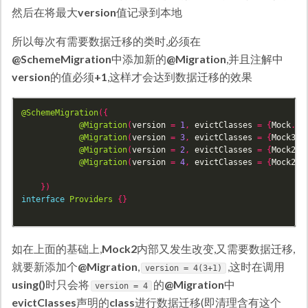
然后在将最大
version
值记录到本地
所以每次有需要数据迁移的类时,必须在
@SchemeMigration
中添加新的
@Migration
,并且注解中
version
的值必须
+1
,这样才会达到数据迁移的效果
@SchemeMigration
({
@Migration
(
version
=
1
,
evictClasses
=
{
Mock
.
cl
@Migration
(
version
=
3
,
evictClasses
=
{
Mock3
.
c
@Migration
(
version
=
2
,
evictClasses
=
{
Mock2
.
c
@Migration
(
version
=
4
,
evictClasses
=
{
Mock2
.
c
})
interface
Providers
{}
如在上面的基础上,
Mock2
内部又发生改变,又需要数据迁移,
就要新添加个
@Migration
,
,这时在调用
version = 4(3+1)
using()
时只会将
的
@Migration
中
version = 4
evictClasses
声明的
class
进行数据迁移(即清理含有这个