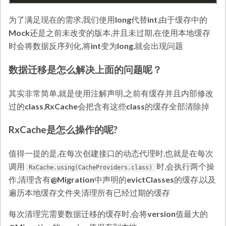
为了满足现在的需求,我们使用
long
代替
int
,由于缓存中的
Mock
还是之前未改变的版本,并且未过期,在使用本地缓存
时会将数据反序列化,将
int
变为
long
,就会出现问题
数据迁移是怎么解决上面的问题呢？
其实非常简单,就是使用注解声明,之前有缓存并且内部修改
过的
class
,
RxCache
会把含有这些
class
的缓存全部清除掉
RxCache是怎么操作的呢?
值得一提的是,在每次创建接口的动态代理时,也就是在每次
调用
时,会执行两个操
RxCache.using(CacheProviders.class)
作,清理含有
@Migration
中声明的
evictClasses
的缓存,以及
遍历本地缓存文件夹清理所有已经过期的缓存
每次清理完需要数据迁移的缓存时,会将
version
值最大的